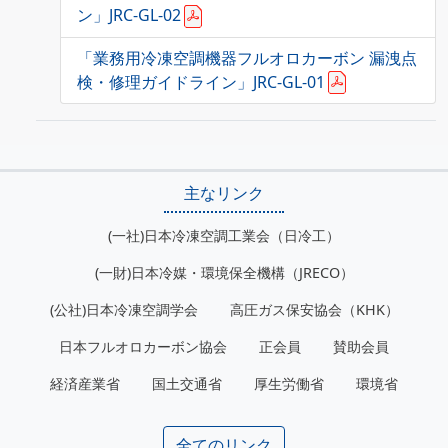
ン」JRC-GL-02
「業務用冷凍空調機器フルオロカーボン 漏洩点
検・修理ガイドライン」JRC-GL-01
主なリンク
(一社)日本冷凍空調工業会（日冷工）
(一財)日本冷媒・環境保全機構（JRECO）
(公社)日本冷凍空調学会
高圧ガス保安協会（KHK）
日本フルオロカーボン協会
正会員
賛助会員
経済産業省
国土交通省
厚生労働省
環境省
全てのリンク