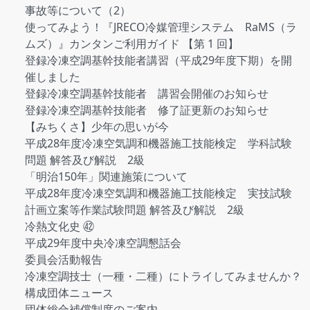
事故等について（2）
使ってみよう！『JRECO冷媒管理システム RaMS（ラ
ムズ）』カンタンご利用ガイド 【第 1 回】
登録冷凍空調基幹技能者講習（平成29年度下期）を開
催しました
登録冷凍空調基幹技能者 講習会開催のお知らせ
登録冷凍空調基幹技能者 修了証更新のお知らせ
【みちくさ】少年の思いが今
平成28年度冷凍空気調和機器施工技能検定 学科試験
問題 解答及び解説 2級
「明治150年」関連施策について
平成28年度冷凍空気調和機器施工技能検定 実技試験
計画立案等作業試験問題 解答及び解説 2級
冷熱文化史 ㊷
平成29年度中央冷凍空調懇話会
委員会活動報告
冷凍空調技士（一種・二種）にトライしてみませんか？
構成団体ニュース
団体総合補償制度のご案内