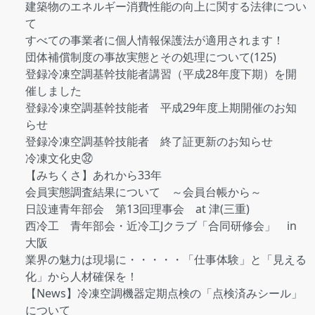
建築物のエネルギー消費性能の向上に関する法律につい
て
すべての事業者に個人情報保護法が適用されます！
団体補償制度の事故実態とその処理について(125)
登録冷凍空調基幹技能者講習（平成28年度下期）を開
催しました
登録冷凍空調基幹技能者 平成29年度上期開催のお知
らせ
登録冷凍空調基幹技能者 終了証更新のお知らせ
冷凍文化史㉜
【みちくさ】あれから33年
会員実態調査結果について ～会員台帳から～
日設連青年部会 第13回理事会 at 津(三重)
西冷工 青年部会・近冷工Jクラブ「合同研修会」 in
大阪
業界の魅力は現場に・・・・・「仕事体験」と「見える
化」から人材確保を！
【News】冷凍空調機器定期点検の「点検済みシール」
について