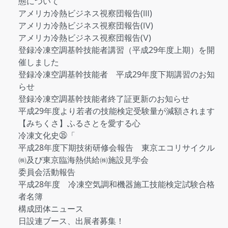
態について
アメリカ冷熱ビジネス視察団報告(Ⅲ)
アメリカ冷熱ビジネス視察団報告(Ⅳ)
アメリカ冷熱ビジネス視察団報告(Ⅴ)
登録冷凍空調基幹技能者講習（平成29年度上期）を開
催しました
登録冷凍空調基幹技能者 平成29年度下期講習のお知
らせ
登録冷凍空調基幹技能者終了証更新のお知らせ
平成29年度より若者の技能検定受験量が減額されます
【みちくさ】ふるさとを愛する心
冷凍文化史㉟「
平成28年度下期技術研修会報告 東京エコリサイクル
㈱及び東京臨海熱供給㈱施設見学会
委員会活動報告
平成28年度 冷凍空気調和機器施工技能検定試験合格
者名簿
構成団体ニュース
日設連ブース、出展者募集！