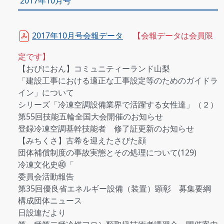
2017年10月号
2017年10月号会報データ
【会報データは会員限
定です】
【おぴにおん】コミュニティーランド山梨
「建設工事における適正な工事設定等のためのガイドラ
イン」について
シリーズ「冷凍空調設備業界で活躍する女性達」（２）
第55回技能五輪全国大会開催のお知らせ
登録冷凍空調基幹技能者 修了証更新のお知らせ
【みちくさ】古希を迎えたさびた顔
団体補償制度の事故実態とその処理について(129)
冷凍文化史㊵「
委員会活動報告
第35回優良省エネルギー設備（装置）顕彰 募集要綱
構成団体ニュース
日設連だより