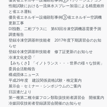
優良省エネルギー設備顕彰事例②パッケージエアコン
性能試験における一流体水スプレー加湿による精度維持
と省エネ運転
優良省エネルギー設備顕彰事例③省エネルギー空調機
更新工事
DI指数、二桁プラスに 第63回冷凍空調機器需要予測
調査報告
登録冷凍空調基幹技能者 2017年度下期講習会のお知
らせ
登録冷凍空調基幹技能者 修了証更新のお知らせ
冷凍文化史㊲「
【みちくさ】「イノトランス・・・世界の様々な技術」
委員会活動報告
構成団体ニュース
平成29年度 建設関係資格試験・検定案内
展示会・セミナー・シンポジウムのご案内
日設連だより
第一種第二種冷媒フロン類取扱技術者講習会 開催案内
冷媒回収技術者登録講習会開催のお知らせ