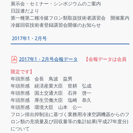
展示会・セミナー・シンポジウムのご案内
日設連だより
第一種第二種冷媒フロン類取扱技術者講習会 開催案内
冷媒回収技術者登録講習会開催のお知らせ
2017年1・2月号
2017年1・2月号会報データ
【会報データは会員
限定です】
年頭所感 会長 鳥波 益男
年頭所感 経済産業大臣 世耕 弘成
年頭所感 国土交通大臣 石井 啓一
年頭所感 厚生労働大臣 塩崎 恭久
年頭所感 環境大臣 山本 公一
フロン排出抑制法に基づく業務用冷凍空調機器からのフ
ロン類の充填量及び回収量等の集計結果(平成27年度分)
について