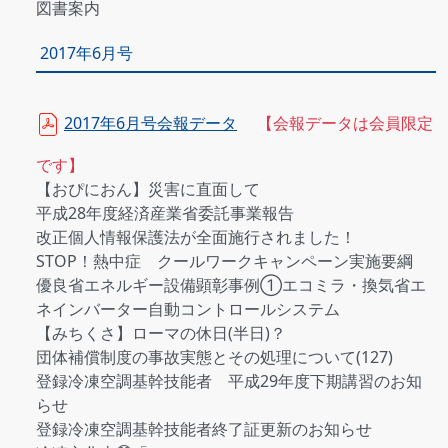
図書案内
2017年6月号
2017年6月号会報データ
【会報データは会員限定
です】
【おぴにおん】災害に直面して
平成28年度経済産業省委託事業報告
改正個人情報保護法が全面施行されました！
STOP！熱中症 クールワークキャンペーン実施要綱
優良省エネルギー設備顕彰事例①エコミラ・換気省エ
ネインバーター自動コントロールシステム
【みちくさ】ローマの休日(半日)？
団体補償制度の事故実態とその処理について(127)
登録冷凍空調基幹技能者 平成29年度下期講習のお知
らせ
登録冷凍空調基幹技能者終了証更新のお知らせ