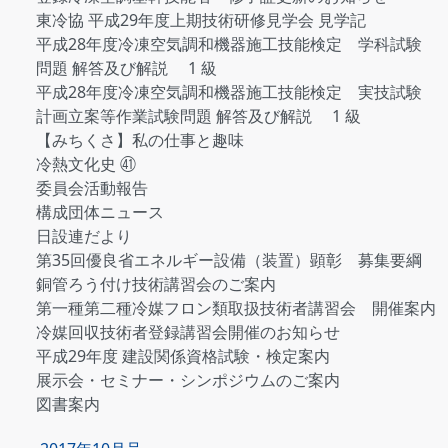
東冷協 平成29年度上期技術研修見学会 見学記
平成28年度冷凍空気調和機器施工技能検定 学科試験
問題 解答及び解説 1 級
平成28年度冷凍空気調和機器施工技能検定 実技試験
計画立案等作業試験問題 解答及び解説 1 級
【みちくさ】私の仕事と趣味
冷熱文化史 ㊶
委員会活動報告
構成団体ニュース
日設連だより
第35回優良省エネルギー設備（装置）顕彰 募集要綱
銅管ろう付け技術講習会のご案内
第一種第二種冷媒フロン類取扱技術者講習会 開催案内
冷媒回収技術者登録講習会開催のお知らせ
平成29年度 建設関係資格試験・検定案内
展示会・セミナー・シンポジウムのご案内
図書案内