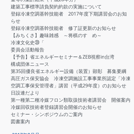
建築工事標準請負契約約款の実施について
登録冷凍空調基幹技能者 2017年度下期講習会のお知
らせ
登録冷凍空調基幹技能者 修了証更新のお知らせ
【みちくさ】趣味雑感 ～将棋のすゝめ～
冷凍文化史㊴「
委員会活動報告
【予告】省エネルギーセミナー＆ZEB視察in台湾
構成団体ニュース
第35回優良省エネルギー設備（装置）顕彰 募集要綱
高圧ガス保安協会 冷凍空調施設工事事業所認定「冷凍
空調工事保安管理者」講習（平成29年度）のお知らせ
日設連だより
第一種第二種冷媒フロン類取扱技術者講習会 開催案内
冷媒回収技術者登録講習会開催のお知らせ
セミナー・シンポジウムのご案内
図書案内