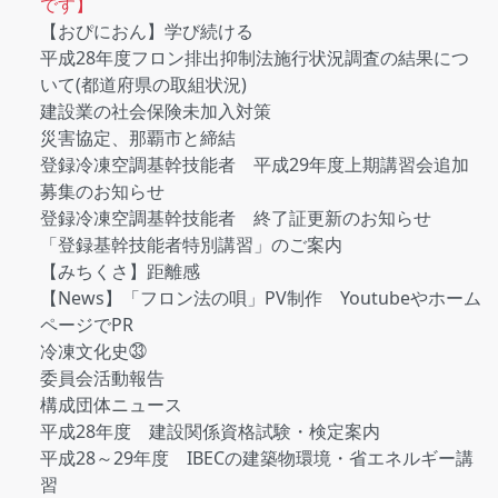
です】
【おぴにおん】学び続ける
平成28年度フロン排出抑制法施行状況調査の結果につ
いて(都道府県の取組状況)
建設業の社会保険未加入対策
災害協定、那覇市と締結
登録冷凍空調基幹技能者 平成29年度上期講習会追加
募集のお知らせ
登録冷凍空調基幹技能者 終了証更新のお知らせ
「登録基幹技能者特別講習」のご案内
【みちくさ】距離感
【News】「フロン法の唄」PV制作 Youtubeやホーム
ページでPR
冷凍文化史㉝
委員会活動報告
構成団体ニュース
平成28年度 建設関係資格試験・検定案内
平成28～29年度 IBECの建築物環境・省エネルギー講
習