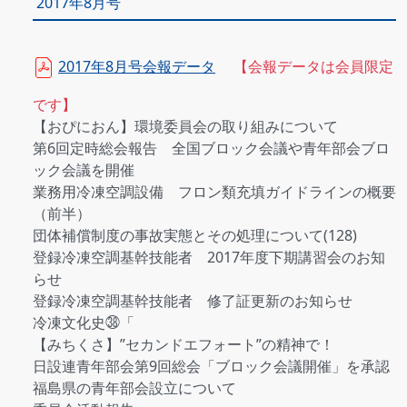
2017年8月号
2017年8月号会報データ
【会報データは会員限定
です】
【おぴにおん】環境委員会の取り組みについて
第6回定時総会報告 全国ブロック会議や青年部会ブロ
ック会議を開催
業務用冷凍空調設備 フロン類充填ガイドラインの概要
（前半）
団体補償制度の事故実態とその処理について(128)
登録冷凍空調基幹技能者 2017年度下期講習会のお知
らせ
登録冷凍空調基幹技能者 修了証更新のお知らせ
冷凍文化史㊳「
【みちくさ】”セカンドエフォート”の精神で！
日設連青年部会第9回総会「ブロック会議開催」を承認
福島県の青年部会設立について