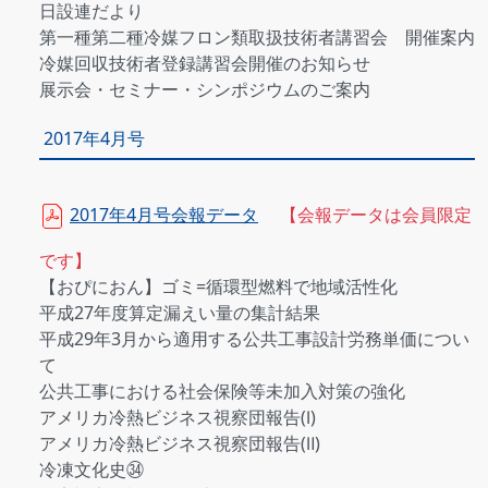
日設連だより
第一種第二種冷媒フロン類取扱技術者講習会 開催案内
冷媒回収技術者登録講習会開催のお知らせ
展示会・セミナー・シンポジウムのご案内
2017年4月号
2017年4月号会報データ
【会報データは会員限定
です】
【おぴにおん】ゴミ=循環型燃料で地域活性化
平成27年度算定漏えい量の集計結果
平成29年3月から適用する公共工事設計労務単価につい
て
公共工事における社会保険等未加入対策の強化
アメリカ冷熱ビジネス視察団報告(Ⅰ)
アメリカ冷熱ビジネス視察団報告(Ⅱ)
冷凍文化史㉞