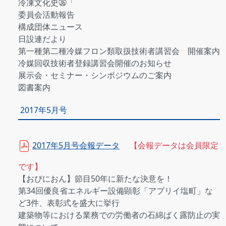
冷凍文化史㊱「
委員会活動報告
構成団体ニュース
日設連だより
第一種第二種冷媒フロン類取扱技術者講習会 開催案内
冷媒回収技術者登録講習会開催のお知らせ
展示会・セミナー・シンポジウムのご案内
図書案内
2017年5月号
2017年5月号会報データ
【会報データは会員限定
です】
【おぴにおん】節目50年に新たな決意を！
第34回優良省エネルギー設備顕彰「アプリイ塩町」な
ど3件、表彰式を盛大に挙行
建築物等における業務での労働者の石綿ばく露防止の実