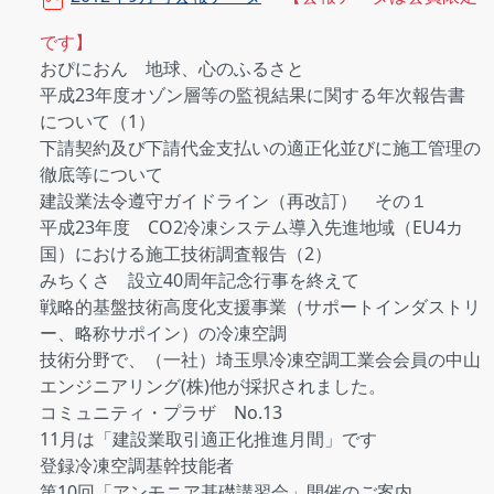
です】
おぴにおん 地球、心のふるさと
平成23年度オゾン層等の監視結果に関する年次報告書
について（1）
下請契約及び下請代金支払いの適正化並びに施工管理の
徹底等について
建設業法令遵守ガイドライン（再改訂） その１
平成23年度 CO2冷凍システム導入先進地域（EU4カ
国）における施工技術調査報告（2）
みちくさ 設立40周年記念行事を終えて
戦略的基盤技術高度化支援事業（サポートインダストリ
ー、略称サポイン）の冷凍空調
技術分野で、（一社）埼玉県冷凍空調工業会会員の中山
エンジニアリング(株)他が採択されました。
コミュニティ・プラザ No.13
11月は「建設業取引適正化推進月間」です
登録冷凍空調基幹技能者
第10回「アンモニア基礎講習会」開催のご案内