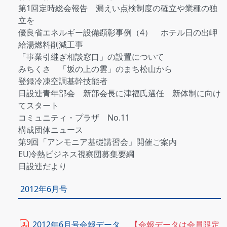
第1回定時総会報告 漏えい点検制度の確立や業種の独
立を
優良省エネルギー設備顕彰事例（4） ホテル日の出岬
給湯燃料削減工事
「事業引継ぎ相談窓口」の設置について
みちくさ 「坂の上の雲」のまち松山から
登録冷凍空調基幹技能者
日設連青年部会 新部会長に津福氏選任 新体制に向け
てスタート
コミュニティ・プラザ No.11
構成団体ニュース
第9回「アンモニア基礎講習会」開催ご案内
EU冷熱ビジネス視察団募集要綱
日設連だより
2012年6月号
2012年6月号会報データ
【会報データは会員限定