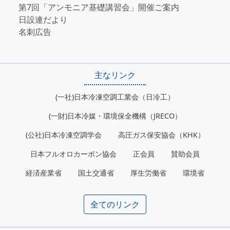
第7回「アンモニア基礎講習会」開催ご案内
日設連だより
名刺広告
主なリンク
(一社)日本冷凍空調工業会（日冷工）
(一財)日本冷媒・環境保全機構（JRECO）
(公社)日本冷凍空調学会
高圧ガス保安協会（KHK）
日本フルオロカーボン協会
正会員
賛助会員
経済産業省
国土交通省
厚生労働省
環境省
全てのリンク