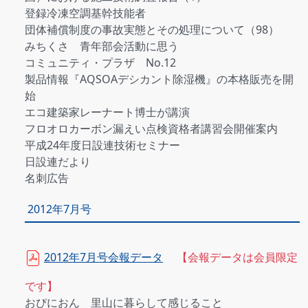
登録冷凍空調基幹技能者
団体補償制度の事故実態とその処理について（98）
みちくさ 青年部会活動に思う
コミュニティ・プラザ No.12
製品情報『AQSOAデシカント除湿機』の本格販売を開
始
エコ建築家レーナート博士が講演
フロオロカーボン漏えい点検資格者講習会開催案内
平成24年度日設連技術セミナー
日設連だより
名刺広告
2012年7月号
2012年7月号会報データ
【会報データは会員限定
です】
おぴにおん 里山に暮らして感じること