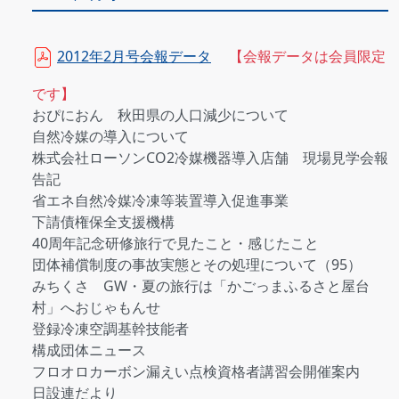
2012年2月号会報データ
【会報データは会員限定
です】
おぴにおん 秋田県の人口減少について
自然冷媒の導入について
株式会社ローソンCO2冷媒機器導入店舗 現場見学会報
告記
省エネ自然冷媒冷凍等装置導入促進事業
下請債権保全支援機構
40周年記念研修旅行で見たこと・感じたこと
団体補償制度の事故実態とその処理について（95）
みちくさ GW・夏の旅行は「かごっまふるさと屋台
村」へおじゃもんせ
登録冷凍空調基幹技能者
構成団体ニュース
フロオロカーボン漏えい点検資格者講習会開催案内
日設連だより