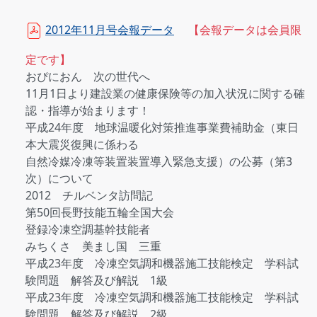
2012年11月号会報データ
【会報データは会員限
定です】
おぴにおん 次の世代へ
11月1日より建設業の健康保険等の加入状況に関する確
認・指導が始まります！
平成24年度 地球温暖化対策推進事業費補助金（東日
本大震災復興に係わる
自然冷媒冷凍等装置装置導入緊急支援）の公募（第3
次）について
2012 チルベンタ訪問記
第50回長野技能五輪全国大会
登録冷凍空調基幹技能者
みちくさ 美まし国 三重
平成23年度 冷凍空気調和機器施工技能検定 学科試
験問題 解答及び解説 1級
平成23年度 冷凍空気調和機器施工技能検定 学科試
験問題 解答及び解説 2級