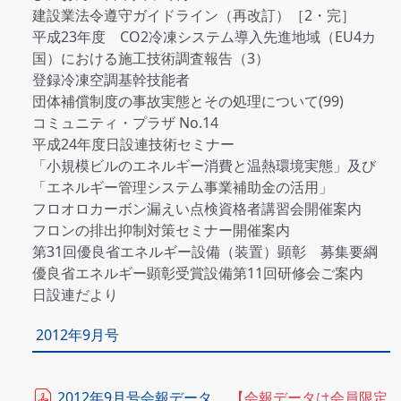
建設業法令遵守ガイドライン（再改訂）［2・完］
平成23年度 CO2冷凍システム導入先進地域（EU4カ
国）における施工技術調査報告（3）
登録冷凍空調基幹技能者
団体補償制度の事故実態とその処理について(99)
コミュニティ・プラザ No.14
平成24年度日設連技術セミナー
「小規模ビルのエネルギー消費と温熱環境実態」及び
「エネルギー管理システム事業補助金の活用」
フロオロカーボン漏えい点検資格者講習会開催案内
フロンの排出抑制対策セミナー開催案内
第31回優良省エネルギー設備（装置）顕彰 募集要綱
優良省エネルギー顕彰受賞設備第11回研修会ご案内
日設連だより
2012年9月号
2012年9月号会報データ
【会報データは会員限定