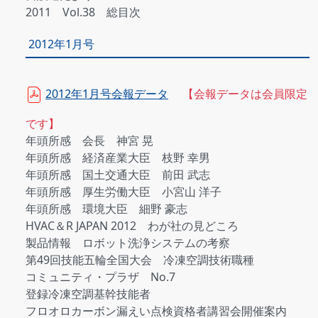
2011 Vol.38 総目次
2012年1月号
2012年1月号会報データ
【会報データは会員限定
です】
年頭所感 会長 神宮 晃
年頭所感 経済産業大臣 枝野 幸男
年頭所感 国土交通大臣 前田 武志
年頭所感 厚生労働大臣 小宮山 洋子
年頭所感 環境大臣 細野 豪志
HVAC＆R JAPAN 2012 わが社の見どころ
製品情報 ロボット洗浄システムの考察
第49回技能五輪全国大会 冷凍空調技術職種
コミュニティ・プラザ No.7
登録冷凍空調基幹技能者
フロオロカーボン漏えい点検資格者講習会開催案内