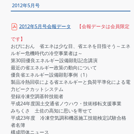
2012年5月号
2012年5月号会報データ
【会報データは会員限定
です】
おぴにおん 省エネは少な目、省エネを目指そう～エネ
ルギー危機時代の冷空事業者は～
第30回優良エネルギー設備顕彰記念講演
最近の省エネルギー政策の動向について
優良省エネルギー設備顕彰事例（1）
製品冷熱回収による省エネルギーと負荷平準化による電
力ピークカットシステム
登録冷凍空調基幹技能者
平成24年度国土交通省ノウハウ・技術移転支援事業
みちくさ 土佐の高知に思いを寄せて
平成23年度 冷凍空気調和機器施工技能検定試験合格
者名簿
構成団体ニュース