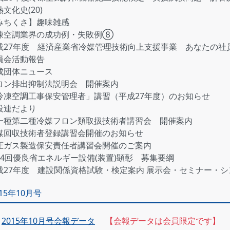
文化史(20)
みちくさ】趣味雑感
凍空調業界の成功例・失敗例⑧
成27年度 経済産業省冷媒管理技術向上支援事業 あなたの社
員会活動報告
成団体ニュース
ロン排出抑制法説明会 開催案内
冷凍空調工事保安管理者」講習（平成27年度）のお知らせ
設連だより
一種第二種冷媒フロン類取扱技術者講習会 開催案内
媒回収技術者登録講習会開催のお知らせ
圧ガス製造保安責任者講習会開催のご案内
34回優良省エネルギー設備(装置)顕彰 募集要綱
成27年度 建設関係資格試験・検定案内 展示会・セミナー・
015年10月号
2015年10月号会報データ
【会報データは会員限定です】