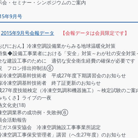
示会・セミナー・シンポジウムのご案内
015年9月号
2015年9月号会報データ
【会報データは会員限定です】
おぴにおん】冷凍空調設備業からみる地球温暖化対策
特集◆設備工事業者における「安全」対策～わが社の安全対
全な建設工事のために 適切な安全衛生経費の確保が必要です
説 フロン排出抑制法⑥
録冷凍空調基幹技術者 平成27年度下期講習会のお知らせ
録冷凍空調基幹技術者 終了証更新のお知らせ
成27年度技能検定（冷凍空気調和機器施工）～検定試験のご案
みちくさ】ライブの一夜
文化史(18)
凍空調業界の成功例・失敗例⑥
員会活動報告
圧ガス保安協会 冷凍空調施設工事事業所認定
冷凍空調工事保安管理者」講習（へ生27年度）のお知らせ