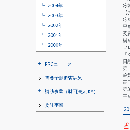
2004年
冷熱
【
2003年
冷
2002年
平
委
2001年
構
2000年
フ
「
日
RRCニュース
第
インデックス
2026年
2025年
2024年
2023年
2022年
2021年
2019年
2018年
冷
需要予測調査結果
高
第
補助事業（財団法人JKA）
平
インデックス
平成21年
平成20年
平成19年
平成18年
平成17年
平成16年
平成15年
委託事業
2