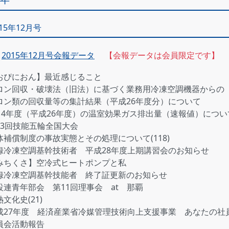
015年12月号
2015年12月号会報データ
【会報データは会員限定です】
おぴにおん】最近感じること
ロン回収・破壊法（旧法）に基づく業務用冷凍空調機器からの
ロン類の回収量等の集計結果（平成26年度分）について
014年度（平成26年度）の温室効果ガス排出量（速報値）につい
53回技能五輪全国大会
体補償制度の事故実態とその処理について(118)
録冷凍空調基幹技術者 平成28年度上期講習会のお知らせ
みちくさ】空冷式ヒートポンプと私
録冷凍空調基幹技能者 終了証更新のお知らせ
設連青年部会 第11回理事会 at 那覇
文化史(21)
成27年度 経済産業省冷媒管理技術向上支援事業 あなたの社
員会活動報告