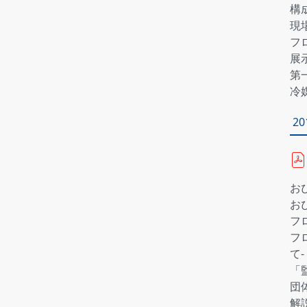
構
現
フ
展
第
冷
2
お
お
フ
フ
て‐
「
団
解