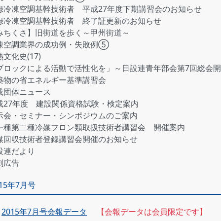
録冷凍空調基幹技術者 平成27年度下期講習会のお知らせ
録冷凍空調基幹技術者 終了証更新のお知らせ
みちくさ】旧街道を歩く～甲州街道～
凍空調業界の成功例・失敗例⑤
文化史(17)
ブロックによる活動で活性化を」～日設連青年部会第7回総会開
築物の省エネルギー基準講習会
成団体ニュース
成27年度 建設関係資格試験・検定案内
示会・セミナー・シンポジウムのご案内
一種第二種冷媒フロン類取扱技術者講習会 開催案内
媒回収技術者登録講習会開催のお知らせ
設連だより
刺広告
015年7月号
2015年7月号会報データ
【会報データは会員限定です】