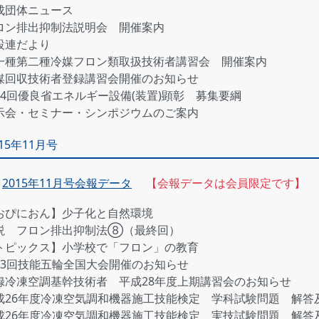
成団体ニュース
ロン排出抑制法説明会 開催案内
設連だより
一種第二種冷媒フロン類取扱技術者講習会 開催案内
媒回収技術者登録講習会開催のお知らせ
34回優良省エネルギー設備(装置)顕彰 募集要綱
示会・セミナー・シンポジウムのご案内
015年11月号
2015年11月号会報データ
【会報データは会員限定です】
おぴにおん】少子化と自然環境
説 フロン排出抑制法⑧（最終回）
トピックス】小学校で「フロン」の教育
53回技能五輪全国大会開催のお知らせ
録冷凍空調基幹技術者 平成28年度上期講習会のお知らせ
成26年度冷凍空気調和機器施工技能検定 学科試験問題 解答
成26年度冷凍空気調和機器施工技能検定 実技試験問題 解答