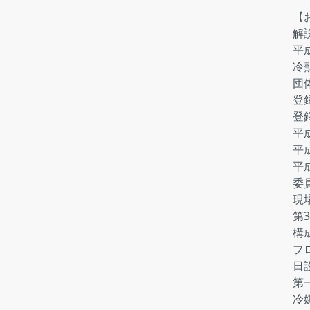
【
解
平
冷熱
団
登
登
平
平
平
委
現
第
構
フ
日
第
冷