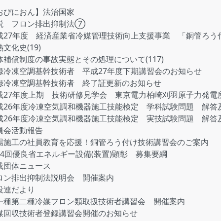
おぴにおん】法治国家
説 フロン排出抑制法⑦
成27年度 経済産業省冷媒管理技術向上支援事業 「銅管ろう
文化史(19)
体補償制度の事故実態とその処理について(117)
録冷凍空調基幹技術者 平成27年度下期講習会のお知らせ
録冷凍空調基幹技術者 終了証更新のお知らせ
成27年度上期 技術研修見学会 東京電力柏崎刈羽原子力発電
成26年度冷凍空気調和機器施工技能検定 学科試験問題 解答
成26年度冷凍空気調和機器施工技能検定 実技試験問題 解答
員会活動報告
場施工の社員教育を応援！銅管ろう付け技術講習会のご案内
34回優良省エネルギー設備(装置)顕彰 募集要綱
成団体ニュース
ロン排出抑制法説明会 開催案内
設連だより
一種第二種冷媒フロン類取扱技術者講習会 開催案内
媒回収技術者登録講習会開催のお知らせ