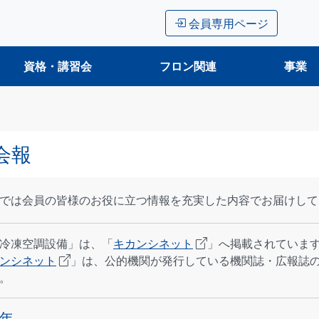
会員専用ページ
資格・講習会
フロン関連
事業
会報
では会員の皆様のお役に立つ情報を充実した内容でお届けして
冷凍空調設備」は、「
キカンシネット
」へ掲載されていま
ンシネット
」は、公的機関が発行している機関誌・広報誌の
。
5年