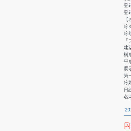
登
登
【
冷
冷熱
「
建
構
平
展
第
冷
日
名
2