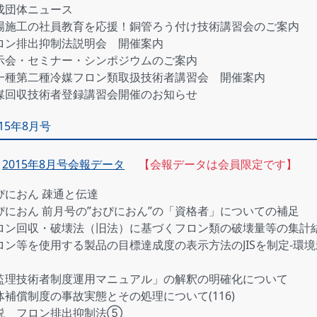
成団体ニュース
場施工の社員教育を応援！銅管ろう付け技術講習会のご案内
ロン排出抑制法説明会 開催案内
示会・セミナー・シンポジウムのご案内
一種第二種冷媒フロン類取扱技術者講習会 開催案内
媒回収技術者登録講習会開催のお知らせ
015年8月号
2015年8月号会報データ
【会報データは会員限定です】
ぴにおん 疎通と伝達
ぴにおん 前月号の”おぴにおん”の「資格者」についての補足
ロン回収・破壊法（旧法）に基づくフロン類の破壊量等の集計結
ロン等を使用する製品の目標達成度の表示方法のJISを制定‐環
監理技術者制度運用マニュアル」の解釈の明確化について
体補償制度の事故実態とその処理について(116)
説 フロン排出抑制法⑤