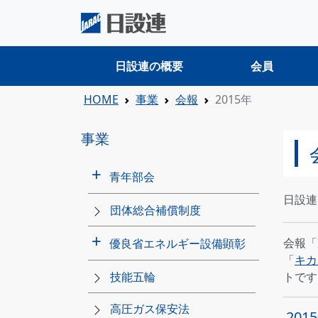
日設連の概要
会員
HOME
事業
会報
2015年
事業
青年部会
日設連
概要
役員・構成メンバー
規程・細則
事業計画・報告
OB会
団体総合補償制度
会報「
優良省エネルギー設備顕彰
「
キカ
概要
過去の受賞設備一覧
過去の受賞設備の概要
募集要綱
受賞設備研修会
顕彰式
技能五輪
トです
高圧ガス保安法
201