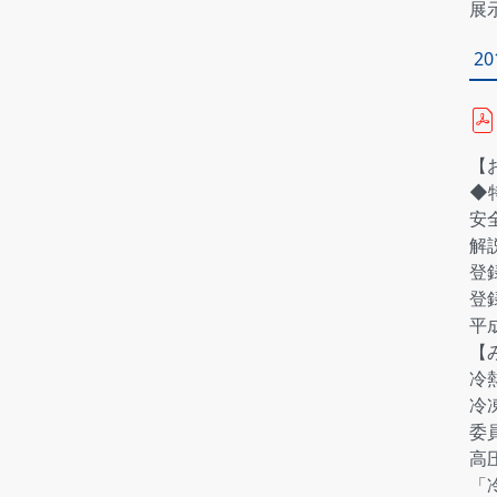
展
2
【
◆
安
解
登
登
平
【
冷熱
冷
委
高
「