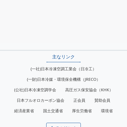
主なリンク
(一社)日本冷凍空調工業会（日冷工）
(一財)日本冷媒・環境保全機構（JRECO）
(公社)日本冷凍空調学会
高圧ガス保安協会（KHK）
日本フルオロカーボン協会
正会員
賛助会員
経済産業省
国土交通省
厚生労働省
環境省