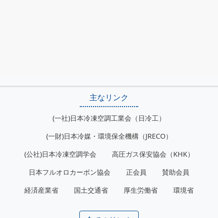
主なリンク
(一社)日本冷凍空調工業会（日冷工）
(一財)日本冷媒・環境保全機構（JRECO）
(公社)日本冷凍空調学会
高圧ガス保安協会（KHK）
日本フルオロカーボン協会
正会員
賛助会員
経済産業省
国土交通省
厚生労働省
環境省