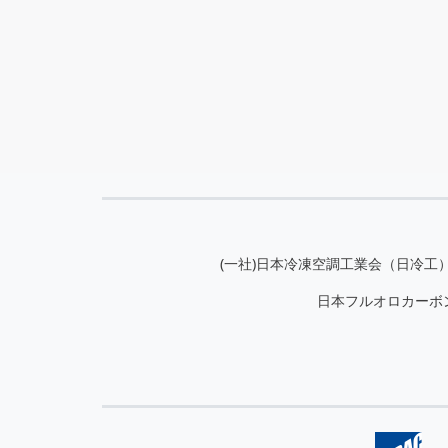
(一社)日本冷凍空調工業会（日冷工
日本フルオロカーボ