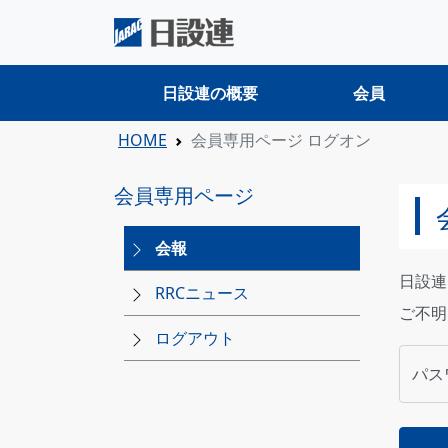
日設連の概要
会員
HOME
会員専用ページ ログオン
会員専用ページ
会報
日設連
RRCニュース
ご不明
ログアウト
パス